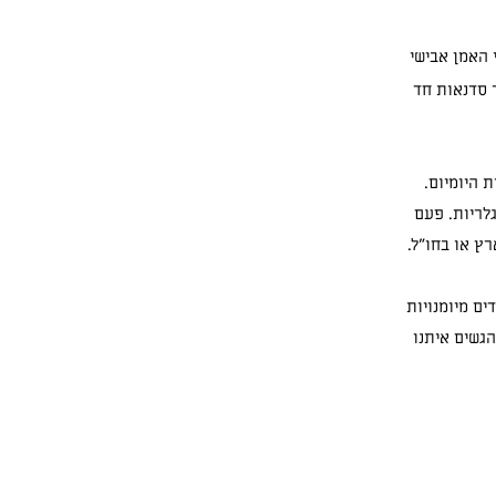
20 בתל אביב על ידי האמן אבישי
ר סדנאות חד
 היומיום.
גלריות. פעם
רץ או בחו״ל.
ם מיומנויות
גשים איתנו