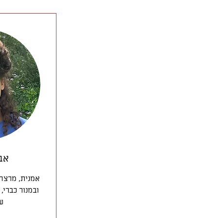
אבי
אמנית, מרצה
ובמנור כברי,
ש