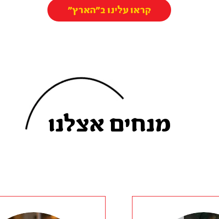
קראו עלינו ב״הארץ״
מנחים אצלנו