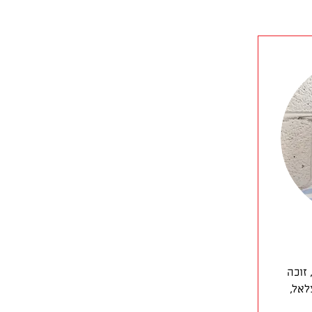
 זוכה
לאל,