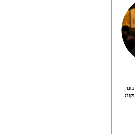
בוגר
קולג׳